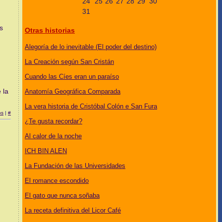
24
25
26
27
28
29
30
31
s
Otras historias
Alegoría de lo inevitable (El poder del destino)
La Creación según San Cristán
Cuando las Cíes eran un paraíso
 la
Anatomía Geográfica Comparada
La vera historia de Cristóbal Colón e San Fura
os
|
#
¿Te gusta recordar?
Al calor de la noche
ICH BIN ALEN
La Fundación de las Universidades
El romance escondido
El gato que nunca soñaba
La receta definitiva del Licor Café