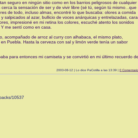
 tan seguro en ningún sitio como en los barrios peligrosos de cualquier
erca la sensación de ser y de vivir libre (sé tú, según tú mismo...que
dores de todo, incluso almas, encontré lo que buscaba: olores a comida
y salpicados al azar, bullicio de voces anárquicas y entrelazadas, cara
ores, impresioné en mi retina los colores, escuché atento los sonidos
. Y me sentí como en casa.
rno, acompañado de arroz al curry con alhabaca, el mismo plato,
en Puebla. Hasta la cerveza con sal y limón verde tenía un sabor
paba para entonces mi camiseta y se convirtió en mi último recuerdo de
2003-08-12 | Lo dice PaCotilla a las 13:39 |
0 Comentari
ckbacks/10537