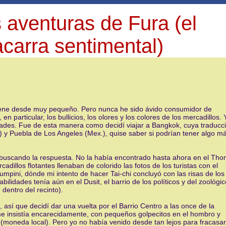
 aventuras de Fura (el
carra sentimental)
viene desde muy pequeño. Pero nunca he sido ávido consumidor de
 particular, los bullicios, los olores y los colores de los mercadillos. 
lidades. Fue de esta manera como decidí viajar a Bangkok, cuya traducc
.) y Puebla de Los Angeles (Mex.), quise saber si podrían tener algo m
, buscando la respuesta. No la había encontrado hasta ahora en el Tho
adillos flotantes llenaban de colorido las fotos de los turistas con el
pini, dónde mi intento de hacer Tai-chi concluyó con las risas de los
idades tenía aún en el Dusit, el barrio de los políticos y del zoológic
 dentro del recinto).
, así que decidí dar una vuelta por el Barrio Centro a las once de la
me insistía encarecidamente, con pequeños golpecitos en el hombro y
 (moneda local). Pero yo no había venido desde tan lejos para fracasa