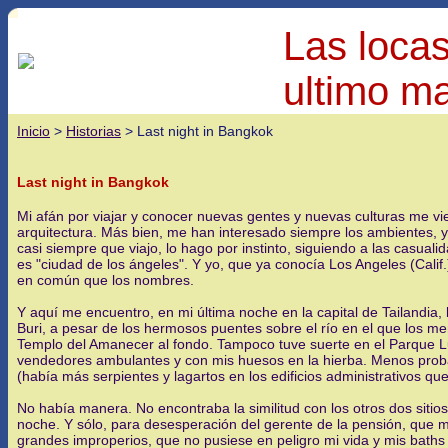
Las locas
ultimo ma
Inicio
>
Historias
> Last night in Bangkok
Last night in Bangkok
Mi afán por viajar y conocer nuevas gentes y nuevas culturas me 
arquitectura. Más bien, me han interesado siempre los ambientes, y, en
casi siempre que viajo, lo hago por instinto, siguiendo a las casua
es "ciudad de los ángeles". Y yo, que ya conocía Los Angeles (Calif
en común que los nombres.
Y aquí me encuentro, en mi última noche en la capital de Tailandia
Buri, a pesar de los hermosos puentes sobre el río en el que los merc
Templo del Amanecer al fondo. Tampoco tuve suerte en el Parque Lum
vendedores ambulantes y con mis huesos en la hierba. Menos probabil
(había más serpientes y lagartos en los edificios administrativos que
No había manera. No encontraba la similitud con los otros dos sitios
noche. Y sólo, para desesperación del gerente de la pensión, que 
grandes improperios, que no pusiese en peligro mi vida y mis baths