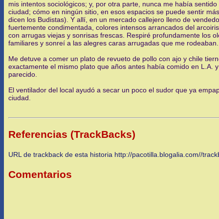
mis intentos sociológicos; y, por otra parte, nunca me había sentido
ciudad; cómo en ningún sitio, en esos espacios se puede sentir más c
dicen los Budistas). Y allí, en un mercado callejero lleno de vende
fuertemente condimentada, colores intensos arrancados del arcoiris 
con arrugas viejas y sonrisas frescas. Respiré profundamente los ol
familiares y sonreí a las alegres caras arrugadas que me rodeaban
Me detuve a comer un plato de revueto de pollo con ajo y chile tie
exactamente el mismo plato que años antes había comido en L.A. y 
parecido.
El ventilador del local ayudó a secar un poco el sudor que ya empa
ciudad.
Referencias (TrackBacks)
URL de trackback de esta historia http://pacotilla.blogalia.com//tra
Comentarios