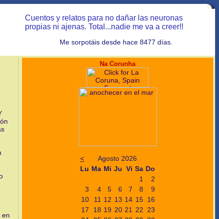
Cuentos y relatos para no dañar las neuronas
propias ni ajenas. Total...nadie me va a creer!!
Me sorpotáis desde hace 8477 días.
Na Corunha
Y
ión
ás
n
<
Agosto 2026
Lu
Ma
Mi
Ju
Vi
Sa
Do
o
1
2
3
4
5
6
7
8
9
10
11
12
13
14
15
16
17
18
19
20
21
22
23
r en