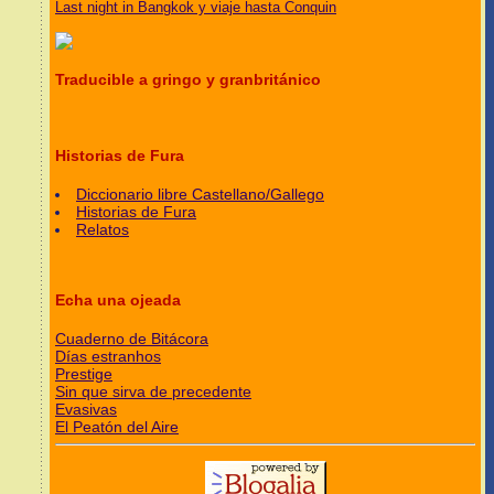
Last night in Bangkok y viaje hasta Conquin
Traducible a gringo y granbritánico
Historias de Fura
Diccionario libre Castellano/Gallego
Historias de Fura
Relatos
Echa una ojeada
Cuaderno de Bitácora
Días estranhos
Prestige
Sin que sirva de precedente
Evasivas
El Peatón del Aire