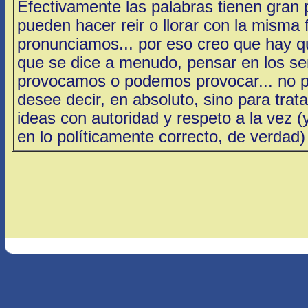
Efectivamente las palabras tienen gran 
pueden hacer reir o llorar con la misma 
pronunciamos... por eso creo que hay q
que se dice a menudo, pensar en los se
provocamos o podemos provocar... no pa
desee decir, en absoluto, sino para trat
ideas con autoridad y respeto a la vez (
en lo políticamente correcto, de verdad)