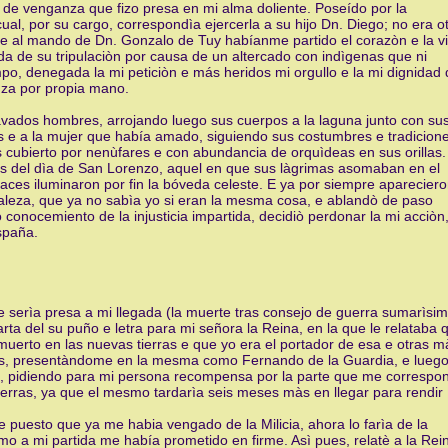
de venganza que fizo presa en mi alma doliente. Poseído por la
a cual, por su cargo, correspondìa ejercerla a su hijo Dn. Diego; no era o
ue al mando de Dn. Gonzalo de Tuy habíanme partido el corazòn e la v
ida de su tripulaciòn por causa de un altercado con indìgenas que ni
mpo, denegada la mi peticiòn e más heridos mi orgullo e la mi dignidad
nza por propia mano.
avados hombres, arrojando luego sus cuerpos a la laguna junto con su
tos e a la mujer que había amado, siguiendo sus costumbres e tradicion
s cubierto por nenùfares e con abundancia de orquìdeas en sus orillas.
s del dìa de San Lorenzo, aquel en que sus làgrimas asomaban en el
gaces iluminaron por fin la bóveda celeste. E ya por siempre aparecier
raleza, que ya no sabìa yo si eran la mesma cosa, e ablandò de paso
 conocemiento de la injusticia impartida, decidiò perdonar la mi acciòn
spaña.
e serìa presa a mi llegada (la muerte tras consejo de guerra sumarìsim
ta del su puño e letra para mi señora la Reina, en la que le relataba 
muerto en las nuevas tierras e que yo era el portador de esa e otras m
erès, presentàndome en la mesma como Fernando de la Guardia, e lueg
pidiendo para mi persona recompensa por la parte que me correspo
ierras, ya que el mesmo tardarìa seis meses màs en llegar para rendir
e puesto que ya me habia vengado de la Milicia, ahora lo farìa de la
como a mi partida me había prometido en firme. Asì pues, relatè a la Rei