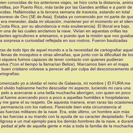
en conocidas de los anteriores viajes, se hizo corta la distancia, ani
las, por Puerto Rico, más tarde por las Gandes antillas e a partir de
ocidas. Hallàmoslas a la tercera semana de travesìa, estando en total
ersoneso de Oro (SE de Asia). Estaba yo convencido por mi parte de qu
o era menester, dada mi situaciòn, mantener por el momento en el silen
Costa Rica, por su abundancia e más exuberancia). El litoral era bajo,
 una de las cuales anclamos la nave. Vivìan en aquestas orillas las
antes agricultores e artesanos, e puesto que la misiòn que nos guiaba
a sorpresa e curiosidad reflejada en sus rostros. Fueron bautizadas
as de todo tipo de aquel mundo e a la necesidad de cartografiar aquel
llenas de mosquitos e otras alimañas, que junto con la dificultad de lo
 siquiera fuimos capaces de tener contacto con quienes pudieran
elva (*con el tiempo la llamarìan Belize). Marcamos bien en el mapa
buen cristiano volviese a perecer allì por culpa del desconocemento 
rtografìas.
omenzado yo a olvidar el reino de Galaecia, mi nombre ( El FURA me
y el olvido habíanme hecho descuidar mi aspecto, luciendo mi cara una
mi pelo a acercarse a una bella muchacha aborìgen, con quien en poco
cual fueme acercando poco a poco a aquellas humildes e hospitalarias
 y me gane el su respeto. De aquesta manera, eran raras las ocasione
ermanecìa con los nativos. Pareciole bien esta circunstancia al
las fuerzas militares de la nave. Era, este ùltimo, un hombre aùn màs
s las fuerzas a su mando con la ayuda de su caracter despiadado. Fu
eligrosa e un mal ejemplo para los demàs hombres de la nave, e duran
 pedad al jefe de aquella gente e más a toda la familia de la muchacha