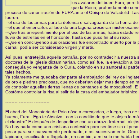
los avatares del buen Fura, pero 
que la Reina, profundamente conmo
proceso de canonizaciòn de FURA ante el Obispo de Valladolid. Las 
fueron:
--el uso de las armas para la defensa e salvaguarda de la honra d
--el que al enterrarlos al lado de una laguna crecieran misteriosame
--Que tras arrepentimiento por el uso de las armas, había estado 
lluvia de estrellas en el horizonte, hasta que puso fin al su rezo.
--Que en concluyendo sus oraciones fue encontrado muerto por la 
carnal, podìa ser considerado virgen y martir..
Asì pues, entretejida aquella patraña, por no contradecir a nuestra 
doctores de la Iglesia dictaminarìan, como asì fue, la elevaciòn a l
conseguìa yo venganza de lo Curia, colando en su santoral al patr
tales hechos.
Ya solamente me quedaba dar parte al embajador del rey de Inglater
de oro e piedras preciosas, que no deberìan dejar mas tiempo en m
de controlar aquellas tierras llenas de pantanos e de mosquitos!!. 
Costóme controlar la risa al salir de la casa del embajador britán
-------- --------- ----------
El abad del Monasterio de Poio riòse a carcajadas, e luego, tras de 
bueno, Fura...Ego te Absolvo...con la conditio de que te alejes lo 
el claustro" E después de despedirse con un abrazo fraternal, alejò
No hay nada como una cristiana confesión para sentirse sin el peso
pecar para ser nuevamente perdonado, e asì sucesivamente. Gran rel
lapidado, crucificado o flagelado; en cambio, a mí solo me había he