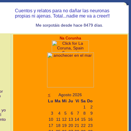
Cuentos y relatos para no dañar las neuronas
propias ni ajenas. Total...nadie me va a creer!!
Me sorpotáis desde hace 8479 días.
Na Corunha
or
<
Agosto 2026
e
Lu
Ma
Mi
Ju
Vi
Sa
Do
1
2
o yo
3
4
5
6
7
8
9
l
10
11
12
13
14
15
16
ento
17
18
19
20
21
22
23