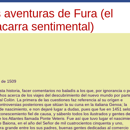
 aventuras de Fura (el
carra sentimental)
r de 1509
sta historia, facer comentarios no baladìs a los que, por ignorancia o p
chos acerca de los viajes del descubrimiento del nuevo mundo por part
al Colòn. La primera de las cuestiones faz referencia al su orìgen e
ntroversias posteriores que sitúan la su cuna en la italiana Genoa; la
 de nascimiento, e non dejaré lugar a dudas, pues que fue en 1451 sel
scemiento fiel de causa, y sábenlo todos los ilustrados y gentes de
 los Atlantes llamada Ponte Veteris. Fue así que tuvo lugar el nascimi
e Baiona, en el año del Señor de mil cuatrocientos cinquenta y uno,
era grande entre los sus padres, buenas gentes dedicadas al comercio