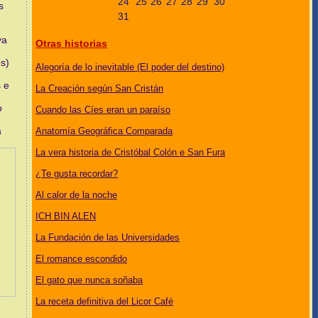
24
25
26
27
28
29
30
s
31
ya
Otras historias
es)
Alegoría de lo inevitable (El poder del destino)
s e
La Creación según San Cristán
o
Cuando las Cíes eran un paraíso
a
Anatomía Geográfica Comparada
La vera historia de Cristóbal Colón e San Fura
¿Te gusta recordar?
Al calor de la noche
ICH BIN ALEN
La Fundación de las Universidades
El romance escondido
El gato que nunca soñaba
La receta definitiva del Licor Café