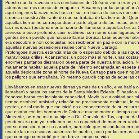
Puesto que la travesía e las condiciones del Océano vasto eran ya bi
ademàs por mis deseos de venganza. Pasamos por las pequeñas Antil
aquì dirigimos la nave más hacia el sur, en busca de tierras descon
creencia nuestro Almirante de que se trataba de las tierras del Qu
aquellas tierras no correspondìan a parte alguna de las Indias, per
las mis ideas (posteriormente habría de llamarse a aquellas tierras 
arenoso e poco profundo, casi rectilìneo, con numerosas lagunas, en
gentes de un pueblo que hacíase llamar Boruca. Eran aquellos habit
era descubrir e non conquistar, nos recibieron en paz e con la much
aquellas nuevas posesiones reales como Nueva Cartago.
Prolongose nuestra estancia màs de lo esperado debido a las riquez
maravillosas orillas. Alcanzamos, un poco màs al norte, unas costas 
enormes pantanos diezmaron buena parte de nuestra tripulaciòn. Ni
malamente habitar aquella parte del infierno encarnada en espesa s
aquella deplorable zona al norte de Nueva Cartago para que ningùn 
los peligros que entrañaba. Yo mesmo guardè copias de aquellas ca
Llevàbamos en esas nuevas tierras ya màs de un año, e ya habìa c
llamaban) y hasta los santos de la Santa Madre Eclesia. El hastìo 
frondosa barba con incipiente canosidad. Moviò la curiosidad por 
tiempo establecì amistad y relaciòn no precisamente espiritual, lo 
gentes, de tal modo que me iniciè en el conecemento de su cultura
que estaba con los hombres de Colon e mucho maior el tiempo que p
Almirante, pero no asì a su hijo e a Dn. Gonzalo de Tuy, capitan de 
pendenciero que yo, reclutado por su capacidad de mantener unida
por su obsesiòn o por su caracter, pareciole que mi conducta era p
una de las mis escasas ausencia del pueblo, pasò por las armas sin
que conmigo compartiò por tan breve tiempo su vida.