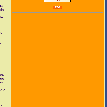
tra
ida.
 de
s
es
on
,
o),
que
às
o
ndìa
na