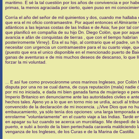
maritimo. E sé la tal cuestiòn por los años de convivencia e por ha
primas, la menos agraciada por cierto, quien puso en mi conocimien
Corrìa el año del señor de mil quinientos y dos, cuando me hallaba
que era el mi oficio contramaestre. Por aquel entonces el Almirante
atlànticos a las lejanas costas de las Indias e de Asia; fue por tal
que planificò en compañia de su hijo Dn. Diego Colòn, que por aqu
avaricia e afàn de conquistas de tierras , que con el tiempo habrìan 
posteriromente Virrey). Era el su hijo, al contrario que el padre, 
necesitar con urgencia un contramaestre para el su cuarto viaje, 
(puesto que era el unico disponible en el mencionado puerto de Ba
ganas de aventuras e de mis muchos deseos de descanso, lo que lle
forzar la mi voluntad.
... E así fue como provocáronme unos marinos Ingleses, por Colòn h
disputa por una no se cual dama, de cuya reputaciòn (mala) nadie 
por mi no iniciada, e dada mi bien ganada fama de mujeriego e pend
Imperio Britanico en denunciarme ante las autoridades civiles e ant
hechos tales. Ajeno yo a lo que en torno mio se urdìa, acudì al tribun
convencido de la declaraciòn de mi inocencia. ¡¡Vive Dios que no hu
embaucamiento, ya sòlo tenìa dos opciones: una larga temporada en 
enrolarme "voluntariamente" en el cuarto viaje a las Indias. Tardè e
en apagar su luz cuando se acerca un murcièlago. Me despedì de la 
puerto, e subì a bordo de la bien pertechada caravela maldiciendo 
venganza de los Ingleses, de los Curas e de la Marina de Castilla.