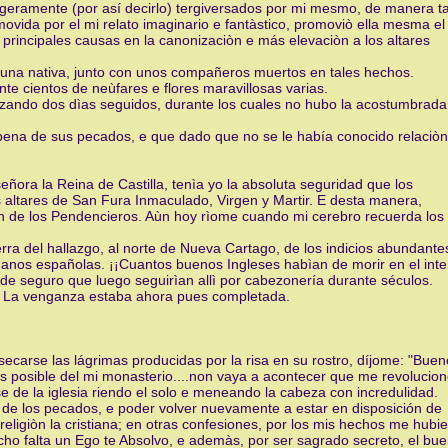
ligeramente (por así decirlo) tergiversados por mi mesmo, de manera ta
vida por el mi relato imaginario e fantàstico, promoviò ella mesma el
principales causas en la canonizaciòn e más elevaciòn a los altares
e una nativa, junto con unos compañeros muertos en tales hechos.
nte cientos de neùfares e flores maravillosas varias.
rezando dos dìas seguidos, durante los cuales no hubo la acostumbrada
pena de sus pecados, e que dado que no se le había conocido relaciòn
señora la Reina de Castilla, tenìa yo la absoluta seguridad que los
os altares de San Fura Inmaculado, Virgen y Martir. E desta manera,
òn de los Pendencieros. Aùn hoy rìome cuando mi cerebro recuerda los
ra del hallazgo, al norte de Nueva Cartago, de los indicios abundante
anos españolas. ¡¡Cuantos buenos Ingleses habìan de morir en el inte
E de seguro que luego seguirìan allì por cabezonería durante séculos.
ico. La venganza estaba ahora pues completada.
secarse las lágrimas producidas por la risa en su rostro, díjome: "Buen
màs posible del mi monasterio....non vaya a acontecer que me revolucio
se de la iglesia riendo el solo e meneando la cabeza con incredulidad.
 de los pecados, e poder volver nuevamente a estar en disposición de
igiòn la cristiana; en otras confesiones, por los mis hechos me hubi
cho falta un Ego te Absolvo, e ademàs, por ser sagrado secreto, el bu