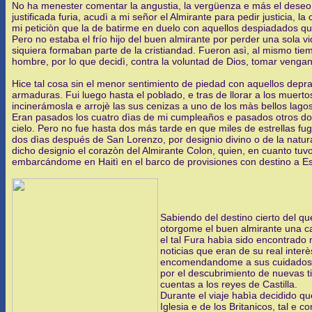
No ha menester comentar la angustia, la vergüenza e más el deseo 
justificada furia, acudì a mi señor el Almirante para pedir justicia, l
mi peticiòn que la de batirme en duelo con aquellos despiadados q
Pero no estaba el frío hijo del buen almirante por perder una sola v
siquiera formaban parte de la cristiandad. Fueron asì, al mismo tie
hombre, por lo que decidì, contra la voluntad de Dios, tomar venga
Hice tal cosa sin el menor sentimiento de piedad con aquellos depr
armaduras. Fui luego hasta el poblado, e tras de llorar a los muer
incinerámosla e arrojè las sus cenizas a uno de los màs bellos lago
Eran pasados los cuatro dìas de mi cumpleaños e pasados otros do
cielo. Pero no fue hasta dos más tarde en que miles de estrellas fu
dos dìas después de San Lorenzo, por designio divino o de la natu
dicho designio el corazòn del Almirante Colon, quien, en cuanto tuvo
embarcándome en Haitì en el barco de provisiones con destino a E
Sabiendo del destino cierto del qu
otorgome el buen almirante una car
el tal Fura habìa sido encontrado 
noticias que eran de su real int
encomendandome a sus cuidados, 
por el descubrimiento de nuevas t
cuentas a los reyes de Castilla.
Durante el viaje habìa decidido qu
Iglesia e de los Britanicos, tal e 