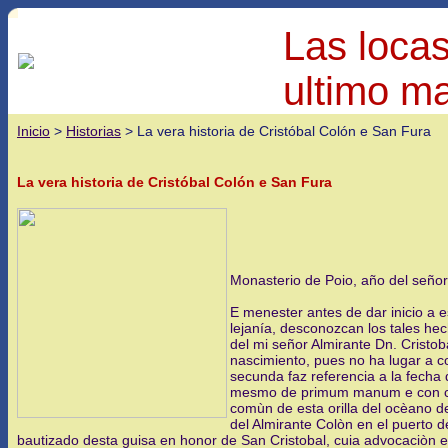
Las locas
ultimo ma
Inicio
>
Historias
> La vera historia de Cristóbal Colón e San Fura
La vera historia de Cristóbal Colón e San Fura
Monasterio de Poio, año del seño
E menester antes de dar inicio a e
lejanía, desconozcan los tales he
del mi señor Almirante Dn. Cristob
nascimiento, pues no ha lugar a co
secunda faz referencia a la fecha
mesmo de primum manum e con cone
comùn de esta orilla del ocèano de
del Almirante Colòn en el puerto d
bautizado desta guisa en honor de San Cristobal, cuia advocaciòn 