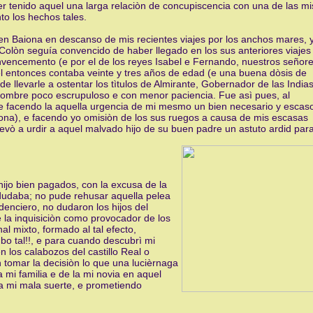
ber tenido aquel una larga relaciòn de concupiscencia con una de las mi
to los hechos tales.
 en Baiona en descanso de mis recientes viajes por los anchos mares, 
 Colòn seguía convencido de haber llegado en los sus anteriores viajes
 convencemento (e por el de los reyes Isabel e Fernando, nuestros señor
el entonces contaba veinte y tres años de edad (e una buena dòsis de
de llevarle a ostentar los tìtulos de Almirante, Gobernador de las India
un hombre poco escrupuloso e con menor paciencia. Fue asì pues, al
que facendo la aquella urgencia de mi mesmo un bien necesario y escas
iona), e facendo yo omisiòn de los sus ruegos a causa de mis escasas
vò a urdir a aquel malvado hijo de su buen padre un astuto ardid par
ijo bien pagados, con la excusa de la
dudaba; no pude rehusar aquella pelea
enciero, no dudaron los hijos del
e la inquisiciòn como provocador de los
al mixto, formado al tal efecto,
bo tal!!, e para cuando descubrì mi
los calabozos del castillo Real o
n tomar la decisiòn lo que una lucièrnaga
mi familia e de la mi novia en aquel
la mi mala suerte, e prometiendo