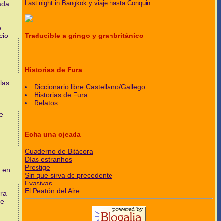
Last night in Bangkok y viaje hasta Conquin
mada
e
Traducible a gringo y granbritánico
cio
Historias de Fura
las
Diccionario libre Castellano/Gallego
s
Historias de Fura
Relatos
de
Echa una ojeada
Cuaderno de Bitácora
Días estranhos
Prestige
s en
Sin que sirva de precedente
Evasivas
El Peatón del Aire
era
te