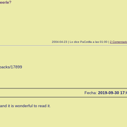
reerle?
2004-04-23 | Lo dice PaCotilla a las 01:00 |
2 Comentari
ckbacks/17899
Fecha:
2019-09-30 17:
nd it is wonderful to read it.