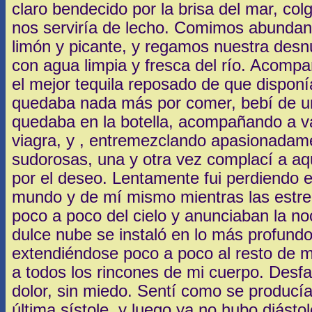
claro bendecido por la brisa del mar, c
nos serviría de lecho. Comimos abunda
limón y picante, y regamos nuestra des
con agua limpia y fresca del río. Acomp
el mejor tequila reposado de que dispon
quedaba nada más por comer, bebí de un 
quedaba en la botella, acompañando a var
viagra, y , entremezclando apasionadam
sudorosas, una y otra vez complací a aq
por el deseo. Lentamente fui perdiendo e
mundo y de mí mismo mientras las estre
poco a poco del cielo y anunciaban la no
dulce nube se instaló en lo más profund
extendiéndose poco a poco al resto de mi
a todos los rincones de mi cuerpo. Desfa
dolor, sin miedo. Sentí como se producía
última sístole, y luego ya no hubo diástol