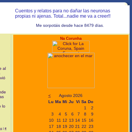
Cuentos y relatos para no dañar las neuronas
propias ni ajenas. Total...nadie me va a creer!!
Me sorpotáis desde hace 8479 días.
Na Corunha
e al
s
vió
onde
<
Agosto 2026
as
Lu
Ma
Mi
Ju
Vi
Sa
Do
 lo
1
2
3
4
5
6
7
8
9
10
11
12
13
14
15
16
17
18
19
20
21
22
23
os
|
#