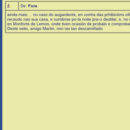
4
De:
Fura
ainda mais.... no caso do augardente, en contra das prhibicións 
recaudo nas sua casa, e xuntánse po-la noite pra-o destilar, e, no
en Monforte de Lemos, onde tiven ocasión de probalo e comproba
Deste xeito, amigo Martin, non ias tan descamiñado