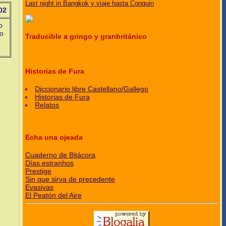
Last night in Bangkok y viaje hasta Conquin
02
o
lo
Traducible a gringo y granbritánico
Historias de Fura
Diccionario libre Castellano/Gallego
Historias de Fura
Relatos
Echa una ojeada
Cuaderno de Bitácora
Días estranhos
Prestige
Sin que sirva de precedente
Evasivas
El Peatón del Aire