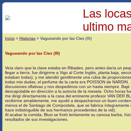
Las locas
ultimo ma
Inicio
>
Historias
> Vagueando por las Cies (III)
Vagueando por las Cies (III)
Veía claro que la clave estaba en Ribadeo, pero antes daría un peq
llegar a tierra, fue dirigirme a Vigo al Corte Inglés, planta baja, 
estaban todas), y me atendió gentilmente una rubia de proporcione
todas mis dudas; el perfume de la carta era POISSON de NARDIN... 
discusiones olfativas y nos despedimos con un hasta siempre. Bajé 
descapotable en dirección a la autovía de la meseta. Ocho horas fue
me dirigí directamente a la casa del eminente profesor VAN DER BL
recibirme amablemente, me ayudó a despacharnos un buen cordero con
menos el de Santiago de Compostela, que se fabrica íntegramente e
hace indistinguible de sus hermanos procedentes de la vid).
Al acabar la comida, Blusi se frotó lentamente su canosa barba, h
resultados de sus investigaciones.