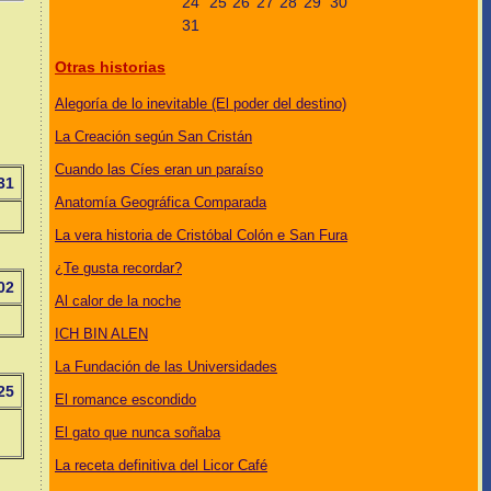
24
25
26
27
28
29
30
31
Otras historias
Alegoría de lo inevitable (El poder del destino)
La Creación según San Cristán
Cuando las Cíes eran un paraíso
31
Anatomía Geográfica Comparada
La vera historia de Cristóbal Colón e San Fura
¿Te gusta recordar?
02
Al calor de la noche
ICH BIN ALEN
La Fundación de las Universidades
25
El romance escondido
El gato que nunca soñaba
La receta definitiva del Licor Café