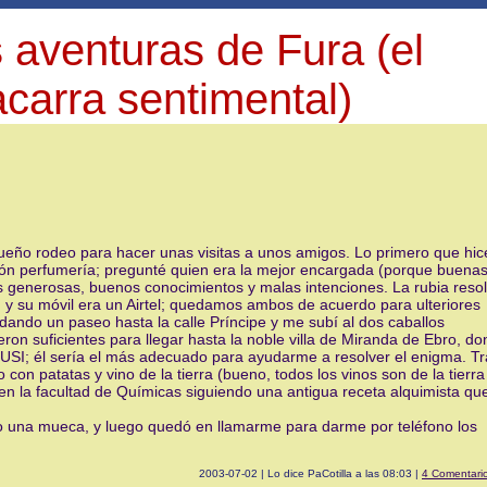
 aventuras de Fura (el
carra sentimental)
ueño rodeo para hacer unas visitas a unos amigos. Lo primero que hic
sección perfumería; pregunté quien era la mejor encargada (porque buena
s generosas, buenos conocimientos y malas intenciones. La rubia resol
y su móvil era un Airtel; quedamos ambos de acuerdo para ulteriores
dando un paseo hasta la calle Príncipe y me subí al dos caballos
ron suficientes para llegar hasta la noble villa de Miranda de Ebro, d
USI; él sería el más adecuado para ayudarme a resolver el enigma. Tr
 patatas y vino de la tierra (bueno, todos los vinos son de la tierra
n la facultad de Químicas siguiendo una antigua receta alquimista que
izo una mueca, y luego quedó en llamarme para darme por teléfono los
2003-07-02 | Lo dice PaCotilla a las 08:03 |
4 Comentari